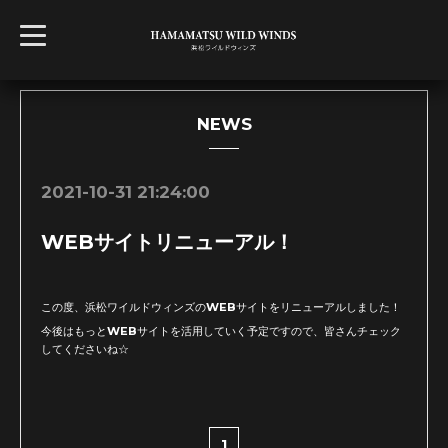
t
o
g
g
l
e
n
NEWS
a
v
i
g
2021-10-31 21:24:00
a
t
i
WEBサイトリニューアル！
o
n
この度、浜松ワイルドウィンズのWEBサイトをリニューアルしました！
今後はもっとWEBサイトを活用していく予定ですので、皆さんチェック
してくださいね☆
1