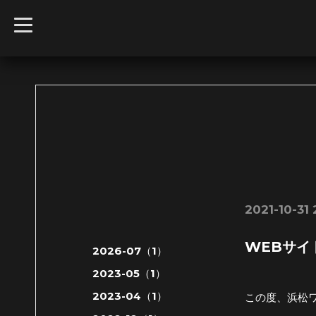
t
o
g
g
l
e
n
a
v
i
g
a
t
i
o
n
2021-10-31 
WEBサイ
2026-07（1）
2023-05（1）
2023-04（1）
この度、浜松