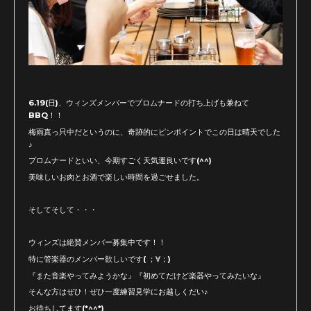
6.19(日)、ウィンズメンバーでプロムナードの打ち上げも兼ねて
BBQ！！
梅雨真っ只中だというのに、奇跡的にピンポイントでこの日は晴天でした
♪
プロムナードといい、今期すごく天気運良いです(^^)
美味しいお肉とお酒で楽しい時間を過ごせました。
そしてそして・・・
ウィンズは絶賛メンバー募集中です！！
特に管楽器のメンバー欲しいです( ；∀；)
『また音楽やってみようかな』『初めてだけど楽器やってみたいな』
そんな方はぜひ！ぜひ一度練習見学にお越しくだい♪
お待ちしてます(*^^*)