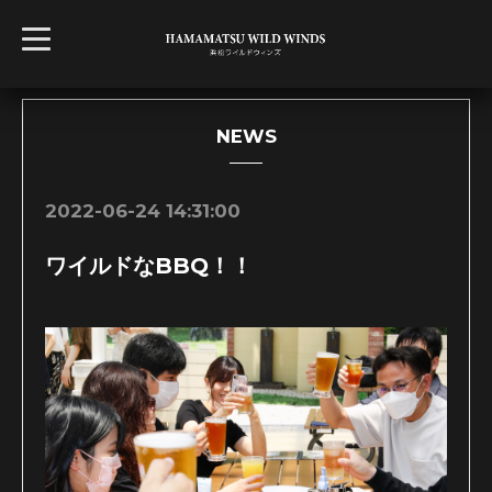
t
o
g
g
l
e
n
NEWS
a
v
i
g
2022-06-24 14:31:00
a
t
i
ワイルドなBBQ！！
o
n