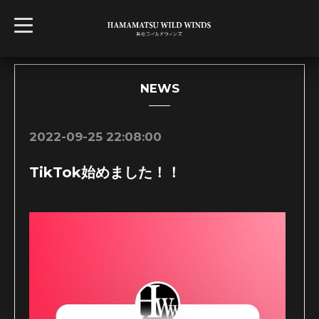
t
o
g
g
l
e
n
NEWS
a
v
i
g
2022-09-25 22:08:00
a
t
i
TikTok始めました！！
o
n